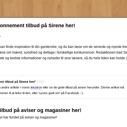
bonnement tilbud på Sirene her!
.
n finde inspiration til din garderobe, og du kan læse om de seneste og nyeste tre
æse om mænd, sundhed og deltage i forskellige konkurrencer. Redaktionen bad Sire
ste og bedste informationer og nyheder til sine læsere, så du hele tiden kan hold
t tilbud på Sirene her!'
#238
andre artikler i vores
leksikon
eller se de gode tilbud på aviser herunder. Denne artikel må
en til at linke til den, eller 'synes godt om' på Facebook :-).
lbud på aviser og magasiner her!
i har fundet på aviser og magasiner!