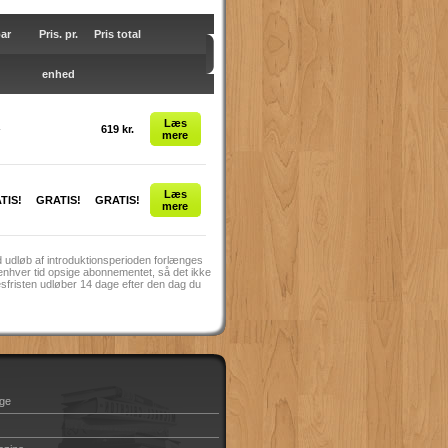
ar
Pris. pr.
Pris total
enhed
Læs
-
619 kr.
mere
Læs
TIS!
GRATIS!
GRATIS!
mere
 udløb af introduktionsperioden forlænges
enhver tid opsige abonnementet, så det ikke
sesfristen udløber 14 dage efter den dag du
ge