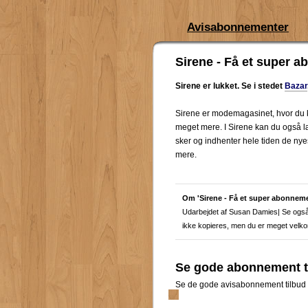
Avisabonnementer
Sirene - Få et super a
Sirene er lukket. Se i stedet
Bazar
Sirene er modemagasinet, hvor du ka
meget mere. I Sirene kan du også l
sker og indhenter hele tiden de nye
mere.
Om 'Sirene - Få et super abonnemen
Udarbejdet af Susan Damies| Se også 
ikke kopieres, men du er meget velkomm
Se gode abonnement ti
Se de gode avisabonnement tilbud v