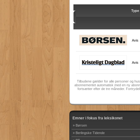
Type
Avis
Avis
Tilbudene gælder for alle personer og hu
abonnementet automatisk med en ny abonneme
fortsætter efter de tre måneder. Fortrydel
Emner i fokus fra leksikonet
» Børsen
» Berlingske Tidende