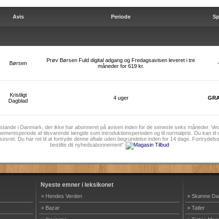
Avis
Periode
Sp
Prøv Børsen Fuld digital adgang og Fredagsavisen leveret i tre
Børsen
måneder for 619 kr.
Kristligt
4 uger
GRA
Dagblad
sstande i Danmark, der ikke har abonneret på avisen inden for de seneste seks måneder. Ved
ntsperiode af tilsvarende længde som introduktionsperioden og til normalpris. Du kan til 
sesret: Du har ret til at fortryde denne aftale uden begrundelse inden for 14 dage. Fortrydel
bestilte dit nyhedsabonnement”
Nyeste emner i leksikonet
» Hendes Verden
» Skønne Da
» Bazar
» Tatler