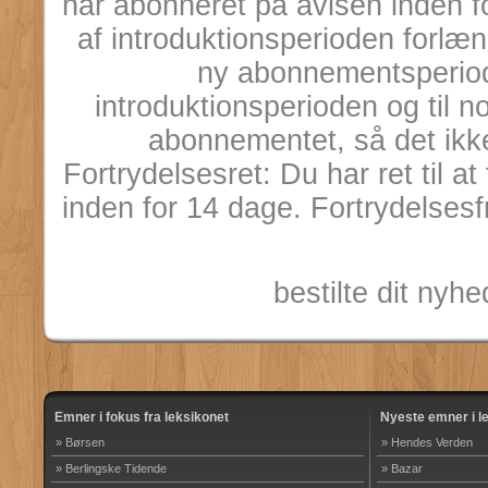
har abonneret på avisen inden 
af introduktionsperioden forl
ny abonnementsperiod
introduktionsperioden og til n
abonnementet, så det ikke
Fortrydelsesret: Du har ret til 
inden for 14 dage. Fortrydelsesf
bestilte dit ny
Emner i fokus fra leksikonet
Nyeste emner i l
» Børsen
» Hendes Verden
» Berlingske Tidende
» Bazar