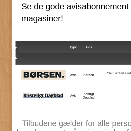
Se de gode avisabonnement ti
magasiner!
Type
Avis
Prøv Børsen Fuld 
Avis
Børsen
Kristligt
Avis
Dagblad
Tilbudene gælder for alle pers