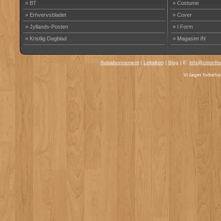
» BT
» Costume
» Erhvervsbladet
» Cover
» Jyllands-Posten
» I Form
» Kristlig Dagblad
» Magasint IN
Avisabonnement
|
Leksikon
|
Blog
| E:
info@citronfr
Vi tager forbehol