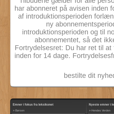
Tilbudene gælder for alle pers
har abonneret på avisen inden 
af introduktionsperioden forl
ny abonnementsperiod
introduktionsperioden og til n
abonnementet, så det ikke
Fortrydelsesret: Du har ret til 
inden for 14 dage. Fortrydelsesf
bestilte dit ny
Emner i fokus fra leksikonet
Nyeste emner i l
» Børsen
» Hendes Verden