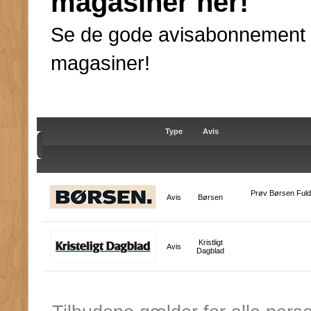
magasiner her!
Se de gode avisabonnement ti
magasiner!
Type
Avis
Prøv Børsen Fuld 
Avis
Børsen
Kristligt
Avis
Dagblad