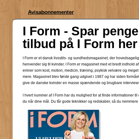
Avisabonnementer
I Form - Spar peng
tilbud på I Form her
I Form er et dansk livsstils- og sundhedsmagasinet, der hovedsagelig
henvender sig til kvinder. I Form er magasinet med et bredt indhold af
emner som kost, motion, medicin, træning, psykisk velvære og meget
mere. Magasinet blev første gang udgivet i 1987 og har siden formået
give de danske kvinder en masse spændende og brugbare interviews, 
I hvert nummer af I Form har du mulighed for at finde informationer ti
du når dine mål. Du får gode teknikker og redskaber, så du nemmere k