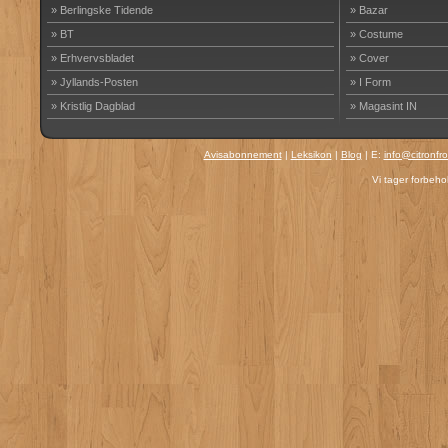
» Berlingske Tidende
» Bazar
» BT
» Costume
» Erhvervsbladet
» Cover
» Jyllands-Posten
» I Form
» Kristlig Dagblad
» Magasint IN
Avisabonnement
|
Leksikon
|
Blog
| E:
info@citronfr
Vi tager forbehol