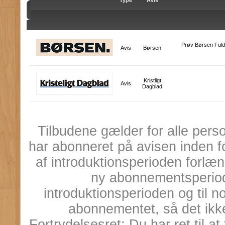
Type
Avis
Prøv Børsen Fuld 
Avis
Børsen
Kristligt
Avis
Dagblad
Tilbudene gælder for alle pers
har abonneret på avisen inden 
af introduktionsperioden forl
ny abonnementsperiod
introduktionsperioden og til n
abonnementet, så det ikke
Fortrydelsesret: Du har ret til 