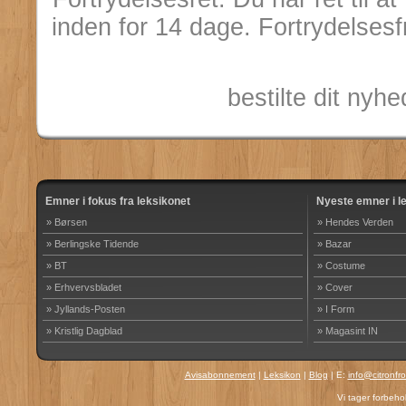
inden for 14 dage. Fortrydelsesf
bestilte dit ny
Emner i fokus fra leksikonet
Nyeste emner i l
» Børsen
» Hendes Verden
» Berlingske Tidende
» Bazar
» BT
» Costume
» Erhvervsbladet
» Cover
» Jyllands-Posten
» I Form
» Kristlig Dagblad
» Magasint IN
Avisabonnement
|
Leksikon
|
Blog
| E:
info@citronfr
Vi tager forbehol