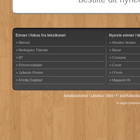
Emner i fokus fra leksikonet
Nyeste emner i l
» Børsen
» Hendes Verden
» Berlingske Tidende
» Bazar
» BT
» Costume
» Erhvervsbladet
» Cover
» Jyllands-Posten
» I Form
» Kristlig Dagblad
» Magasint IN
Avisabonnement
|
Leksikon
|
Blog
| E:
info@citronfr
Vi tager forbehol