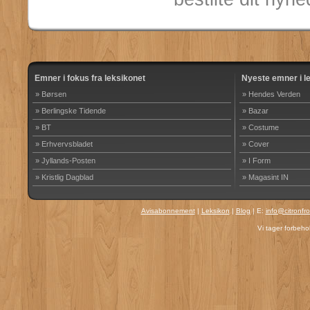
Emner i fokus fra leksikonet
Nyeste emner i l
» Børsen
» Hendes Verden
» Berlingske Tidende
» Bazar
» BT
» Costume
» Erhvervsbladet
» Cover
» Jyllands-Posten
» I Form
» Kristlig Dagblad
» Magasint IN
Avisabonnement
|
Leksikon
|
Blog
| E:
info@citronfr
Vi tager forbehol