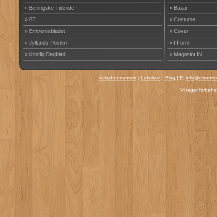
» Berlingske Tidende
» Bazar
» BT
» Costume
» Erhvervsbladet
» Cover
» Jyllands-Posten
» I Form
» Kristlig Dagblad
» Magasint IN
Avisabonnement
|
Leksikon
|
Blog
| E:
info@citronfr
Vi tager forbehol