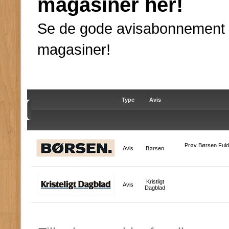
magasiner her!
Se de gode avisabonnement ti
magasiner!
Type
Avis
Prøv Børsen Fuld 
Avis
Børsen
Kristligt
Avis
Dagblad