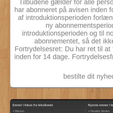
Tilbudene gælder for alle pers
har abonneret på avisen inden 
af introduktionsperioden forl
ny abonnementsperiod
introduktionsperioden og til n
abonnementet, så det ikke
Fortrydelsesret: Du har ret til 
inden for 14 dage. Fortrydelsesf
bestilte dit ny
Emner i fokus fra leksikonet
Nyeste emner i l
» Børsen
» Hendes Verden